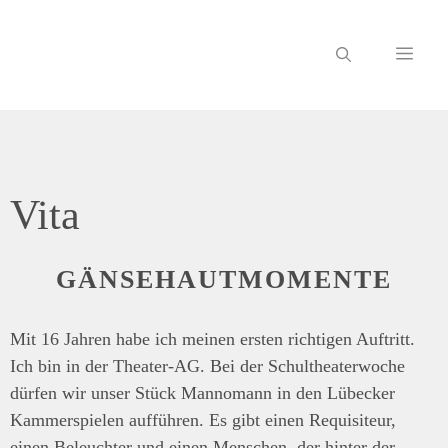
Zum
Inhalt
ME
springen
Vita
GÄNSEHAUT­MOMENTE
Mit 16 Jahren habe ich meinen ersten richtigen Auftritt.
Ich bin in der Theater-AG. Bei der Schultheaterwoche
dürfen wir unser Stück Mannomann in den Lübecker
Kammerspielen aufführen. Es gibt einen Requisiteur,
einen Beleuchter und einen Menschen, der hinter der