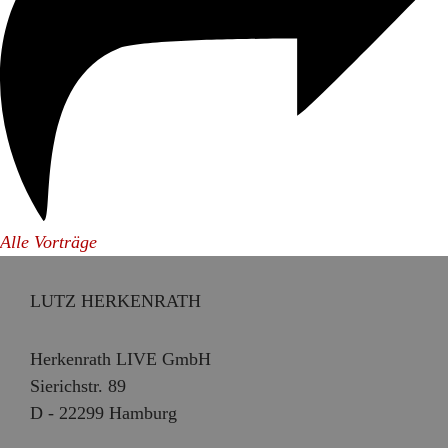
Alle Vorträge
LUTZ HERKENRATH
Herkenrath LIVE GmbH
Sierichstr. 89
D - 22299 Hamburg